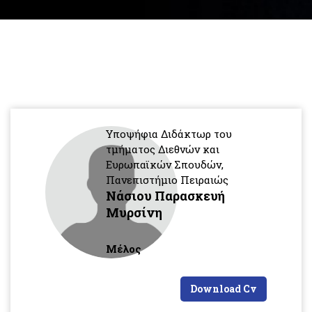
Υποψήφια Διδάκτωρ του
τμήματος Διεθνών και
Ευρωπαϊκών Σπουδών,
Πανεπιστήμιο Πειραιώς
Νάσιου Παρασκευή
Μυρσίνη
Μέλος
Download Cv