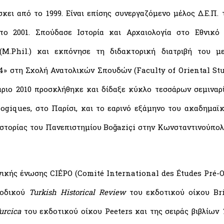
σκει από το 1999. Είναι επίσης συνεργαζόμενο μέλος Δ.Ε.Π
το 2001. Σπούδασε Ιστορία και Αρχαιολογία στο Εθνικό
M.Phil.) και εκπόνησε τη διδακτορική διατριβή του με
4» στη Σχολή Ανατολικών Σπουδών (Faculty of Oriental Stu
άριο 2010 προσκλήθηκε και δίδαξε κύκλο τεσσάρων σεμιναρ
logiques, στο Παρίσι, και το εαρινό εξάμηνο του ακαδημαϊ
Ιστορίας του Πανεπιστημίου Boğaziçi στην Κωνσταντινούπολ
ικής ένωσης CIÉPO (Comité International des Études Pré-Ο
ριοδικού
Turkish Historical Review
του εκδοτικού οίκου Bri
urcica
του εκδοτικού οίκου Peeters και της σειράς βιβλίων